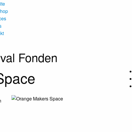
ite
hop
ces
s
kt
ival Fonden
Space
m