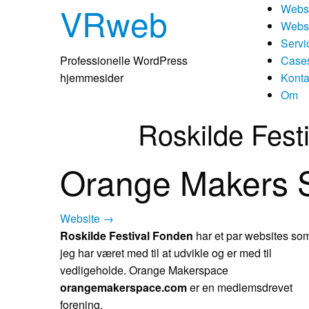
VRweb
Webs
Webs
Servi
Professionelle WordPress
Case
hjemmesider
Konta
Om
Roskilde Fest
Orange Makers 
Website →
Roskilde Festival Fonden
har et par websites so
jeg har været med til at udvikle og er med til
vedligeholde. Orange Makerspace
orangemakerspace.com
er en medlemsdrevet
forening.