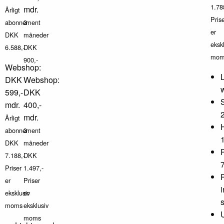
1.78
mdr.
Årligt
Pris
abonnement
3
er
DKK
måneder
eksk
6.588,-
DKK
mom
900,-
Webshop:
DKK
Webshop:
599,-
DKK
mdr.
400,-
mdr.
Årligt
abonnement
3
DKK
måneder
7.188,-
DKK
Priser
1.497,-
er
Priser
eksklusiv
er
moms
eksklusiv
moms