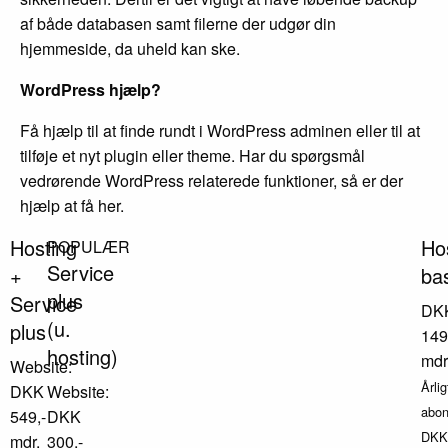
af både databasen samt filerne der udgør din
hjemmeside, da uheld kan ske.
WordPress hjælp?
Få hjælp til at finde rundt i WordPress adminen eller til at
tilføje et nyt plugin eller theme. Har du spørgsmål
vedrørende WordPress relaterede funktioner, så er der
hjælp at få her.
Hosting
Ho
POPULÆR
Service
+
ba
plus
Service
DK
(u.
plus
149
hosting)
mdr
Website:
Årlig
DKK
Website:
abo
549,-
DKK
DKK
mdr.
300,-