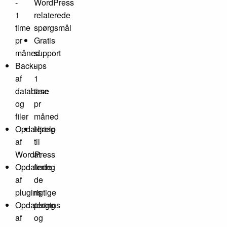
-
WordPress
1
relaterede
time
spørgsmål
pr
Gratis
måned
support
Backups
-
af
1
database
time
og
pr
filer
måned
Opdatering
Hjælp
af
til
WordPress
at
Opdatering
finde
af
de
plugins
rigtige
Opdatering
plugins
af
og