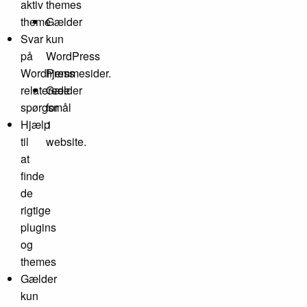
aktiv
themes
theme
Gælder
Svar
kun
på
WordPress
WordPress
hjemmesider.
relaterede
Gælder
spørgsmål
for
Hjælp
1
til
website.
at
finde
de
rigtige
plugins
og
themes
Gælder
kun